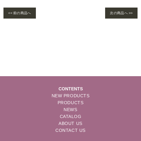
<< 前の商品へ
次の商品へ >>
Warning
: foreach() argument must be of type array|object, bool given in
/home/se
lims/pacificgld.com/public_html/wp/wp-content/themes/nd/single-products.
php
on line
122
CONTENTS
NEW PRODUCTS
PRODUCTS
NEWS
CATALOG
ABOUT US
CONTACT US