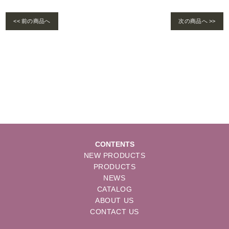
<< 前の商品へ
次の商品へ >>
Warning
: foreach() argument must be of type array|object, bool given in
/home/se
lims/pacificgld.com/public_html/wp/wp-content/themes/nd/single-products.
php
on line
122
CONTENTS
NEW PRODUCTS
PRODUCTS
NEWS
CATALOG
ABOUT US
CONTACT US