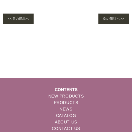
<< 前の商品へ
次の商品へ >>
Warning
: foreach() argument must be of type array|object, bool given in
/home/se
lims/pacificgld.com/public_html/wp/wp-content/themes/nd/single-products.
php
on line
122
CONTENTS
NEW PRODUCTS
PRODUCTS
NEWS
CATALOG
ABOUT US
CONTACT US