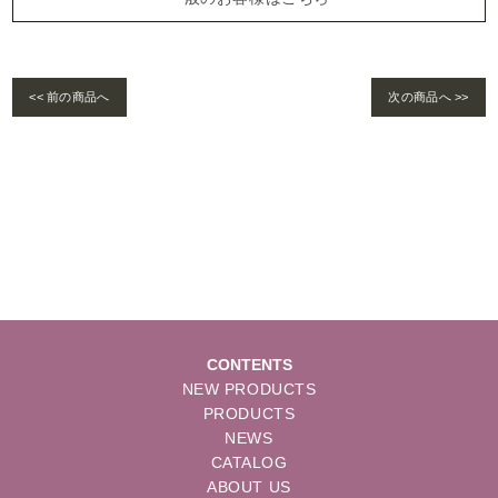
<< 前の商品へ
次の商品へ >>
Warning
: foreach() argument must be of type array|object, bool given in
/home/se
lims/pacificgld.com/public_html/wp/wp-content/themes/nd/single-products.
php
on line
122
CONTENTS
NEW PRODUCTS
PRODUCTS
NEWS
CATALOG
ABOUT US