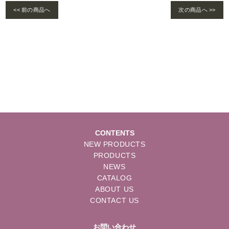
<< 前の商品へ
次の商品へ >>
Warning
: foreach() argument must be of type array|object, bool given in
/home/se
lims/pacificgld.com/public_html/wp/wp-content/themes/nd/single-products.
php
on line
122
CONTENTS
NEW PRODUCTS
PRODUCTS
NEWS
CATALOG
ABOUT US
CONTACT US
お問い合わせ