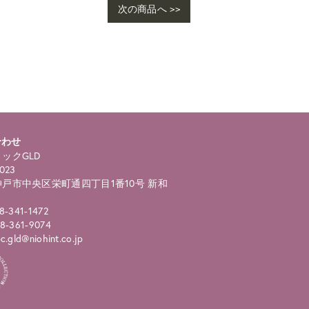
次の商品へ >>
ho
ngl
合わせ
ックGLD
023
戸市中央区栄町通四丁目1番10号 新和
8-341-1472
8-361-9074
.gld@niohint.co.jp