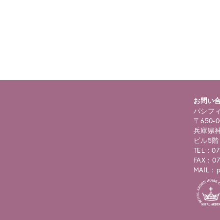
ning
: foreach() argument must be of type array|object, bool given in
/
selims/pacificgld.com/public_html/wp/wp-content/themes/nd/si
roducts.php
on line
122
お問い
パシフィ
〒650-0
兵庫県神
ビル5階
TEL：07
FAX：07
MAIL：pc