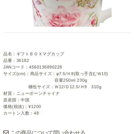
品名：ギフトＢＯＸマグカップ
品番：36182
JANコード：4560136890228
サイズ(cm)：商品サイズ：φ7.5/Ｈ8(取っ手含むＷ10)
容量250ml 230g
梱包サイズ：Ｗ12/Ｄ12.5/Ｈ9 310g
材質：ニューボーンチャイナ
原産国：中国
価格(税抜)：¥1200
カートン入数：48
この商品について問い合わせる