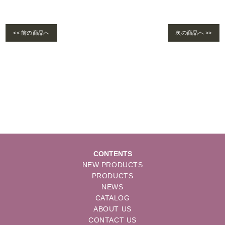
<< 前の商品へ
次の商品へ >>
Warning
: foreach() argument must be of type array|object, bool given in
/home/se
lims/pacificgld.com/public_html/wp/wp-content/themes/nd/single-products.
php
on line
122
CONTENTS
NEW PRODUCTS
PRODUCTS
NEWS
CATALOG
ABOUT US
CONTACT US