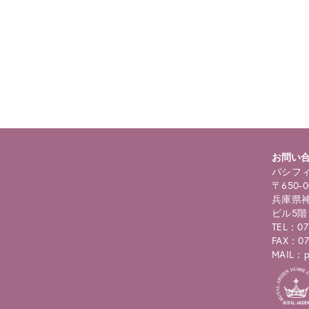
ning
: foreach() argument must be of type array|object, bool given in
/
selims/pacificgld.com/public_html/wp/wp-content/themes/nd/si
roducts.php
on line
122
お問い
パシフィ
〒650-0
兵庫県神
ビル5階
TEL：07
FAX：07
MAIL：pc