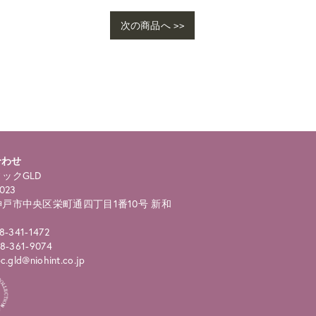
次の商品へ >>
ho
ngl
合わせ
ックGLD
023
戸市中央区栄町通四丁目1番10号 新和
8-341-1472
8-361-9074
.gld@niohint.co.jp