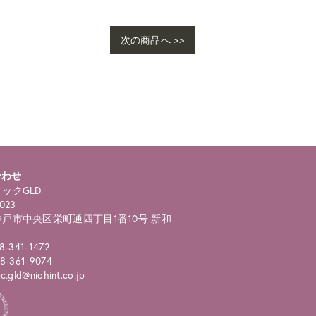
次の商品へ >>
合わせ
ックGLD
023
戸市中央区栄町通四丁目1番10号 新和
8-341-1472
8-361-9074
.gld@niohint.co.jp