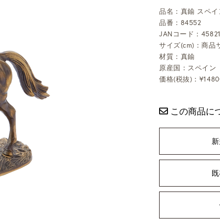
品名：真鍮 スペイ
品番：84552
JANコード：45821
サイズ(cm)：商品サ
材質：真鍮
原産国：スペイン
価格(税抜)：¥1480
この商品に
新
既