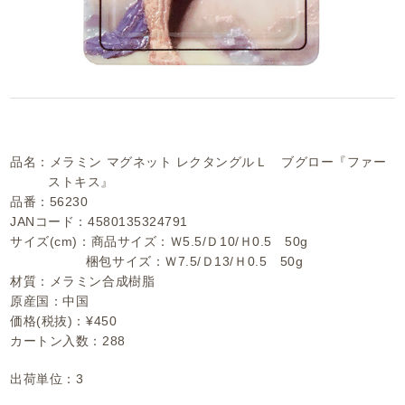
品名：メラミン マグネット レクタングルＬ ブグロー『ファー
ストキス』
品番：56230
JANコード：4580135324791
サイズ(cm)：商品サイズ：Ｗ5.5/Ｄ10/Ｈ0.5 50g
梱包サイズ：Ｗ7.5/Ｄ13/Ｈ0.5 50g
材質：メラミン合成樹脂
原産国：中国
価格(税抜)：¥450
カートン入数：288
出荷単位：3