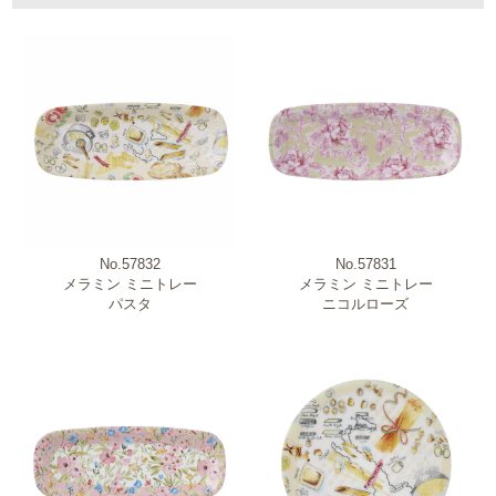
ブランド
新商品・売れ筋商品・特価商品
No.57832
No.57831
原産国
メラミン ミニトレー
メラミン ミニトレー
パスタ
ニコルローズ
商品カテゴリー
柄・モチーフ
材質