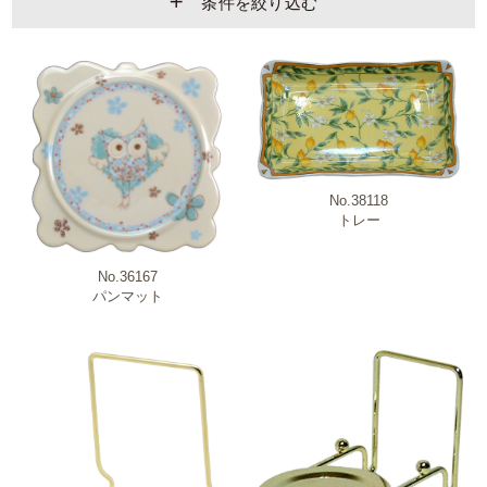
条件を絞り込む
ブランド
No.38118
新商品・売れ筋商品・特価商品
トレー
No.36167
原産国
パンマット
商品カテゴリー
柄・モチーフ
材質