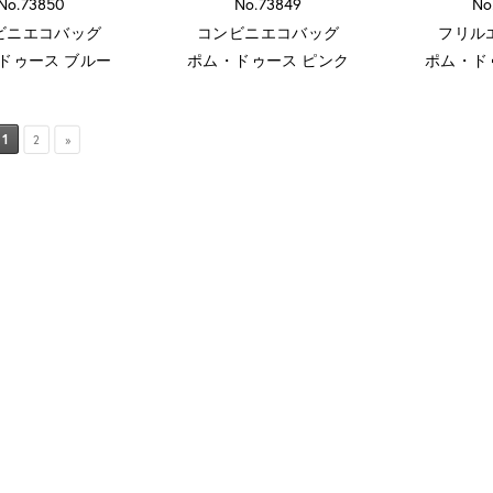
No.73850
No.73849
No
ビニエコバッグ
コンビニエコバッグ
フリル
ドゥース ブルー
ポム・ドゥース ピンク
ポム・ド
1
2
»