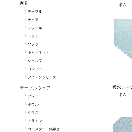
家具
ポム・
テーブル
チェア
スツール
ベンチ
ソファ
キャビネット
シェルフ
コンソール
アイアンシリーズ
撥水テーブ
テーブルウェア
ポム・
プレート
ボウル
グラス
メラミン
コースター・鍋敷き