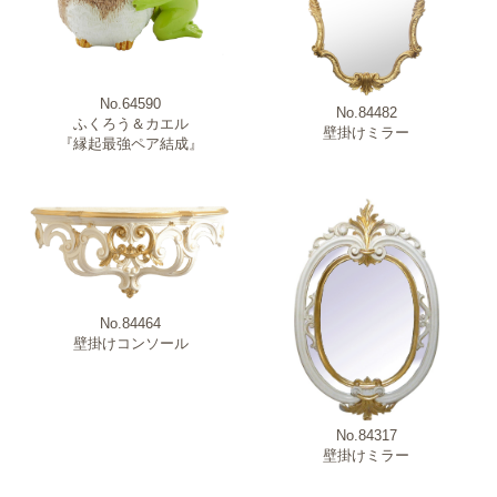
No.64590
No.84482
ふくろう＆カエル
壁掛けミラー
『縁起最強ペア結成』
No.84464
壁掛けコンソール
No.84317
壁掛けミラー