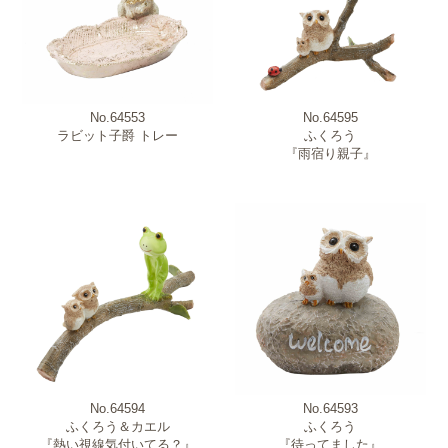
No.64553
No.64595
ラビット子爵 トレー
ふくろう
『雨宿り親子』
No.64594
No.64593
ふくろう＆カエル
ふくろう
『熱い視線気付いてる？』
『待ってました』