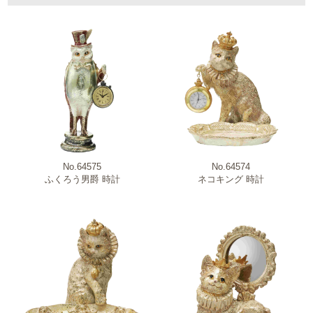
ブランド
新商品・売れ筋商品・特価商品
No.64575
No.64574
原産国
ふくろう男爵 時計
ネコキング 時計
商品カテゴリー
柄・モチーフ
材質