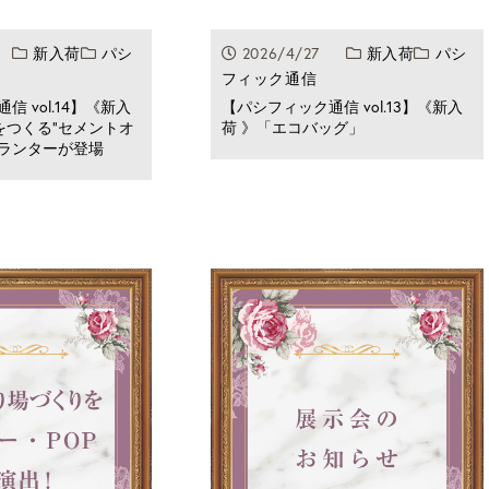
11
新入荷
パシ
2026/4/27
新入荷
パシ
フィック通信
 vol.14】《新入
【パシフィック通信 vol.13】《新入
をつくる”セメントオ
荷 》「エコバッグ」
ランターが登場