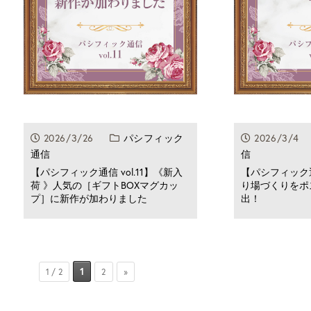
2026/3/26
パシフィック
2026/3/
通信
信
【パシフィック通信 vol.11】《新入
【パシフィック通信
荷 》人気の［ギフトBOXマグカッ
り場づくりをポ
プ］に新作が加わりました
出！
1
1 / 2
2
»