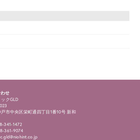
合わせ
ックGLD
023
戸市中央区栄町通四丁目1番10号 新和
8-341-1472
8-361-9074
.gld@niohint.co.jp