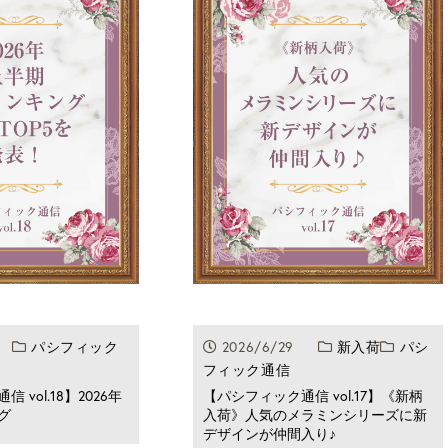
27
パシフィック
2026/6/29
新入荷
パシ
フィック通信
 vol.18】2026年
【パシフィック通信 vol.17】《新柄
グ
入荷》人気のメラミンシリーズに新
デザインが仲間入り♪